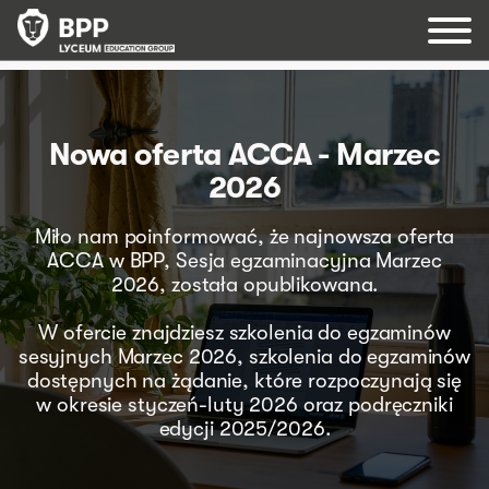
Nowa oferta ACCA - Marzec
2026
Dla klienta indywidualnego
Dla pracodawcy
Nasze podejście edukacyjne
Miło nam poinformować, że najnowsza oferta
ACCA w BPP, Sesja egzaminacyjna Marzec
Dla uczelni
ACCA
SZKOLENIA ZAMKNIĘTE
2026, została opublikowana.
ACCA DipIFR
KALENDARZ SZKOLEŃ OTWARTYCH
Darmowy kurs języka angielskiego
CFA
Rachunkowość, finanse i podatki
Katalogi i oferty
W ofercie znajdziesz szkolenia do egzaminów
sesyjnych Marzec 2026, szkolenia do egzaminów
CIMA’s CGMA
Kluczowe kompetencje osobiste
Formularze zamówień
dostępnych na żądanie, które rozpoczynają się
Usługi profesjonalne
Artykuły i informacje prasowe
w okresie styczeń-luty 2026 oraz podręczniki
Umiejętności techniczne
Kontakt
edycji 2025/2026.